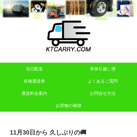
小口配送から引越しまでチャーター便はケイティキャリーで
当日配送
単身引越し便
各種運送便
よくあるご質問
運送料金案内
お問合せ方法
お荷物の補償
11月30日から 久しぶりの🚚