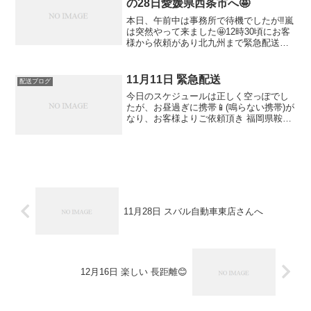
の28日愛媛県西条市へ🤩
本日、午前中は事務所で待機でしたが‼️嵐
は突然やって来ました🤩12時30頃にお客
様から依頼があり北九州まで緊急配送で
す🚚13時頃にお荷物を集荷し📦出発した
のですが、流石に年末で車🚗がいつもよ
り、とても多かったですが 何とか無事に
11月11日 緊急配送
配送ブログ
到着15時3...
今日のスケジュールは正しく空っぽでし
たが、お昼過ぎに携帯📱(鳴らない携帯)が
なり、お客様よりご依頼頂き 福岡県鞍手
郡まで🚚走らせて頂きました😊13時45分
に現地を出発して16時ジャストには📦納
品完了です。ご依頼頂きまして誠にあり
がとうござい...
11月28日 スバル自動車東店さんへ
12月16日 楽しい 長距離😊