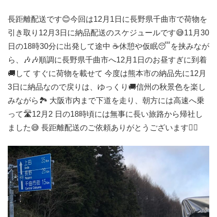
長距離配送です😊今回は12月1日に長野県千曲市で荷物を
引き取り12月3日に納品配送のスケジュールです😅11月30
日の18時30分に出発して途中 ☕️休憩や仮眠😴を挟みなが
ら、🎶🎶順調に長野県千曲市へ12月1日のお昼すぎに到着
🚚して すぐに荷物を載せて 今度は熊本市の納品先に12月
3日に納品なので戻りは、ゆっくり🚚信州の秋景色を楽し
みながら🏞 大阪市内まで下道を走り、朝方には高速へ乗
って🛣12月2 日の18時頃には無事に長い旅路から帰社し
ました😅 長距離配送のご依頼ありがとうございます🙇‍♂️