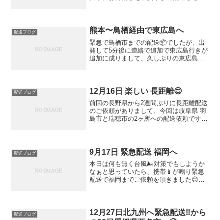
頂きました😊荷造りがとても上手にされ
ていましたので感心致しました♪お荷物📦
の搬入先では、お客様にお手伝い頂きま
してありがとうござい...
熊本〜鳥栖経由で東広島へ
配送ブログ
緊急で鳥栖市までの配送📦でしたが、出
発して5分後に連絡で追加で東広島行きが
追加に成りまして、久しぶりの東広島ま
での配送で夜中1時で配達完了で帰りは☔️
雨でトラックの汚れが取れやすいので、
スタンド⛽️で洗車をしタイヤ🛞もすり減
っていたので安全...
12月16日 楽しい 長距離😊
配送ブログ
前回の長野県から2週間ぶりに長距離配送
のご依頼がありまして、今回は岐阜県 羽
島市と瑞穂市の2ヶ所への配送依頼です
積込み当日は雨☔️が酷くて荷物📦も濡れ
ない様に試行錯誤🤔しながら積込み出発
🚚 熊本〜岐阜まで雨☔️が酷かったのです
が、無事に岐...
9月17日 緊急配送 福岡へ
配送ブログ
本日は何も無く台風🌬対策でもしようか
なぁと思っていたら、携帯📱が鳴り緊急
配送で福岡までご依頼を頂きました😊
いざ荷物📦を受取り高速を走ると、意外
に台風の影響💨で風が強くトラック🚚が
小刻みに揺れていました。無事に納品完
了です。後はご依頼主様へ...
12月27日北九州へ緊急配送‼️から
配送ブログ