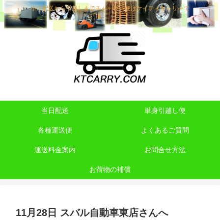
小口配送から引越しまでチャーター便はケイティキャリーで
当日配送
単身引越し便
各種運送便
よくあるご質問
運送料金案内
お問合せ方法
お荷物の補償
11月28日 スバル自動車東店さんへ