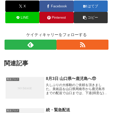
X
Facebook
はてブ
LINE
Pinterest
コピー
ケイティキャリーをフォローする
関連記事
8月3日 山口県〜鹿児島へ🥺
配送ブログ
久しぶりの大移動のご依頼を頂きまし
た。美術品を山口県周南市から鹿児島市
までの配送で山口までは、下道(得意な)で
走り近くのコンビニ🏪で時間を調整して
現地へ😅積み込みはものの10分もかから
ず終わり🔚でしたが、ここからが久しぶ
り480kmイッキに...
続・緊急配送
配送ブログ