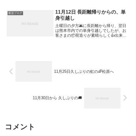
挟みながら、🎶🎶順調に長野県千曲市へ
12月1日のお昼すぎに到着🚚して すぐに
荷...
11月12日 長距離帰りからの、単
配送ブログ
身引越し
土曜日の夕方🌆に長距離から帰り、翌日
は熊本市内での単身引越しでしたが、お
客さまの📦荷造りが素晴らしく👍出来て
ました搬出は5Fの(エレベーター🛗)から
搬入は3Fの階段でしたが、洗濯機の接続
も含めて3時間内の作業でした。😊ご利用
頂きまして誠にあ...
11月25日久しぶりの虹の🌈松原へ
11月30日から 久しぶりの🚚
コメント