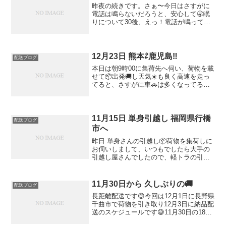
昨夜の続きです。さぁ〜今日はさすがに
電話は鳴らないだろうと、安心して🥱眠
りについて30後、えっ！電話が鳴ってお
客さんから また東広島までのご依頼で、
頑張って走って来ました♪ 帰りはいつも
のドライブインみちしおで昼食 今日は流
石にゆっくり💤お...
12月23日 熊本⇄鹿児島‼️
配送ブログ
本日は朝9時00に集荷先へ伺い、荷物を載
せて📦出発🚚し天気☀️も良く高速を走っ
てると、さすがに車🚗は多くなってると
思いながらも、無事に12時過ぎには鹿児
島市の納品先に到着して配送完了です😅
が‼️ いつもでしたら、下道で帰るのです
が 今回は、...
11月15日 単身引越し 福岡県行橋
配送ブログ
市へ
昨日 単身さんの引越し📦荷物を集荷しに
お伺いしまして、いつもでしたら大手の
引越し屋さんでしたので、軽トラの引越
し屋は初めてらしく、荷物📦が載るのか
ご不安だったみたいですが😰当社の軽ト
ラできっちり📦荷物が載りましたのでご
11月30日から 久しぶりの🚚
配送ブログ
安心された様子で翌日☀...
長距離配送です😊今回は12月1日に長野県
千曲市で荷物を引き取り12月3日に納品配
送のスケジュールです😅11月30日の18時
30分に出発して途中 ☕️休憩や仮眠😴を