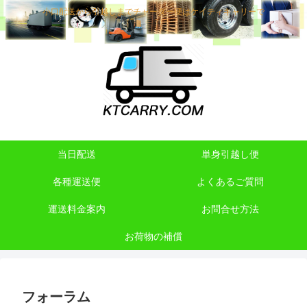
小口配送から引越しまでチャーター便はケイティキャリーで
当日配送
単身引越し便
各種運送便
よくあるご質問
運送料金案内
お問合せ方法
お荷物の補償
フォーラム